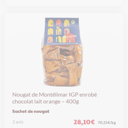
Nougat de Montélimar IGP enrobé
chocolat lait orange – 400g
Sachet de nougat
28,10
€
3 avis
70.25€/kg