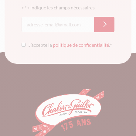
«
*
» indique les champs nécessaires
J’accepte la
politique de confidentialité
.
*