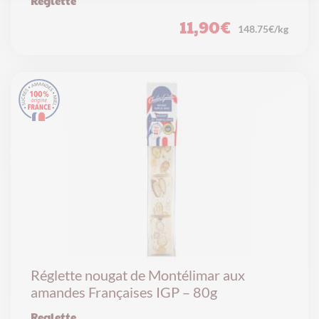
Reglette
11,90
€
148.75€/kg
Réglette nougat de Montélimar aux
amandes Françaises IGP – 80g
Reglette