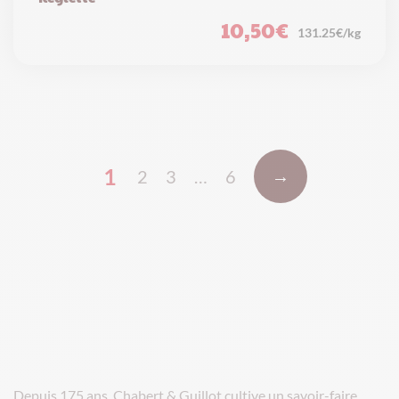
10,50
€
131.25€/kg
1
→
2
3
…
6
Depuis 175 ans, Chabert & Guillot cultive un savoir-faire