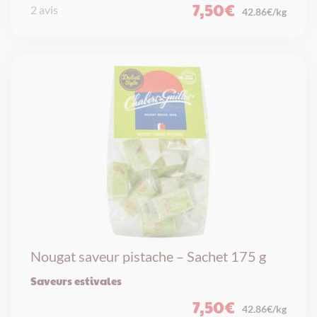
7,50
€
2 avis
42.86€/kg
Nougat saveur pistache – Sachet 175 g
Saveurs estivales
7,50
€
42.86€/kg