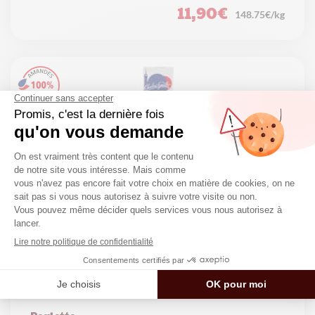
11,90
€
148.75€/kg
Réglette nougat amande enrobée de
chocolat noir aux amandes Françaises –
80g