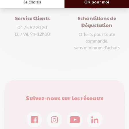
Service Clients
Echantillons de
Dégustation
04 75 92 20 20
Lu / Ve, 9h-12h30
Offerts pour toute
commande,
sans minimum d'achats
Suivez-nous sur les réseaux