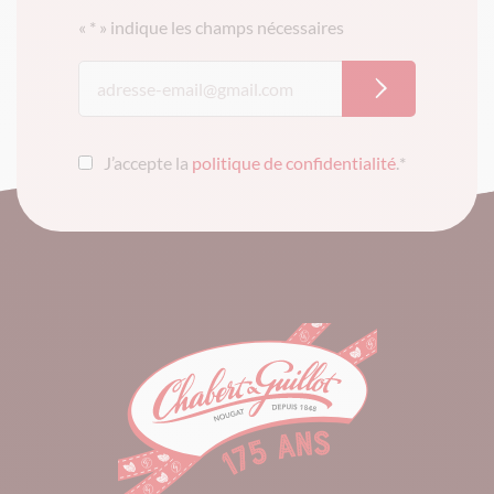
«
*
» indique les champs nécessaires
J’accepte la
politique de confidentialité
.
*