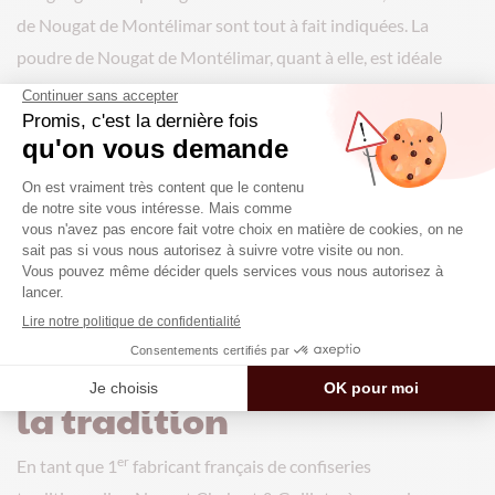
de Nougat de Montélimar sont tout à fait indiquées. La
poudre de Nougat de Montélimar, quant à elle, est idéale
pour venir parfumer des financiers, des cakes ou des gâteaux.
Enfin, la pâte à tartiner au Nougat de Montélimar est vite
devenue un incontournable du petit-déjeuner et du goûter.
Étalée sur une crêpe, une gaufre ou même sur du pain, elle est
un délice pour les papilles. Ces différents formats, ainsi que
les assortiments, sont très pratiques pour ceux qui
souhaitent
offrir du nougat en cadeau
.
Chabert & Guillot :
l’innovation au cœur de
la tradition
er
En tant que 1
fabricant français de confiseries