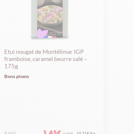
Etui nougat de Montélimar IGP
framboise, caramel beurre salé –
175g
Bons plans
3,45
€
4 avis
19.71€/kg
6,90
€