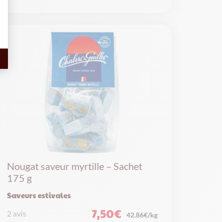
Nougat saveur myrtille – Sachet
175 g
Saveurs estivales
7,50
€
2 avis
42.86€/kg