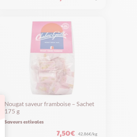
Nougat saveur framboise – Sachet
175 g
Saveurs estivales
7,50
€
42.86€/kg