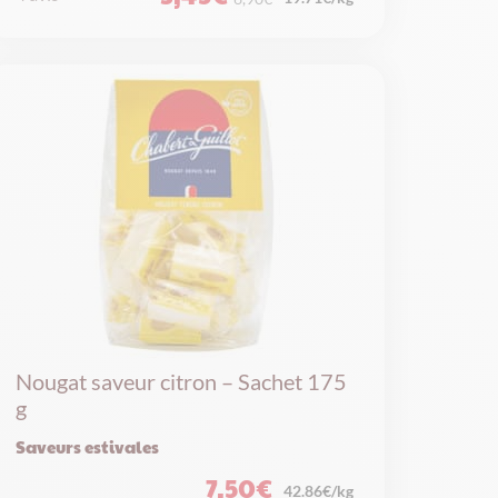
Le
Le
prix
prix
initial
actuel
était :
est :
6,90€.
3,45€.
Nougat saveur citron – Sachet 175
g
Saveurs estivales
7,50
€
42.86€/kg