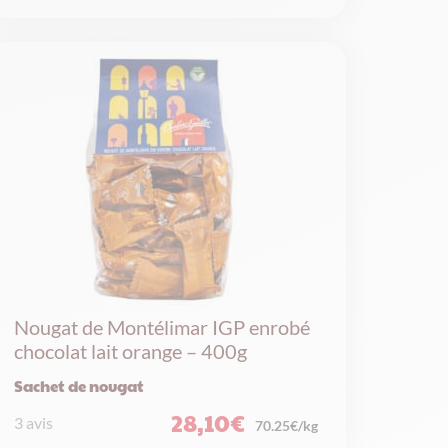
Nougat de Montélimar IGP enrobé
chocolat lait orange – 400g
Sachet de nougat
28,10
€
3 avis
70.25€/kg