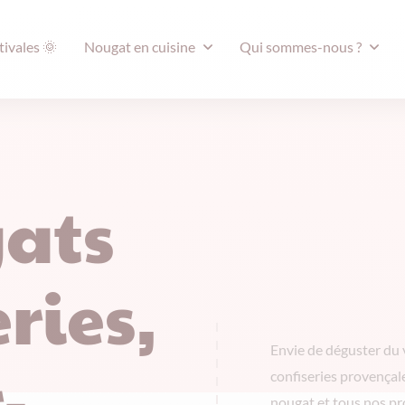
tivales 🌞
Nougat en cuisine
Qui sommes-nous ?
ats
ries,
Envie de déguster du 
-
confiseries provençal
nougat et tous nos pr