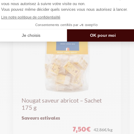
Nougat saveur abricot – Sachet
175 g
Saveurs estivales
7,50
€
42.86€/kg