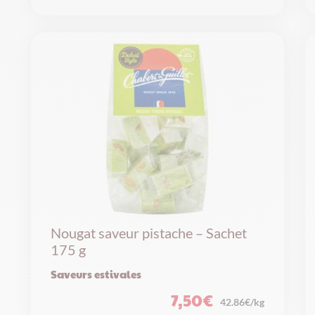
Nougat saveur pistache – Sachet
175 g
Saveurs estivales
7,50
€
42.86€/kg