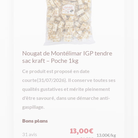
Nougat de Montélimar IGP tendre
sac kraft – Poche 1kg
Ce produit est proposé en date
courte(31/07/2026). Il conserve toutes ses
qualités gustatives et mérite pleinement
d'être savouré, dans une démarche anti-
gaspillage.
Bons plans
13,00
€
31 avis
Le
Le
13.00€/kg