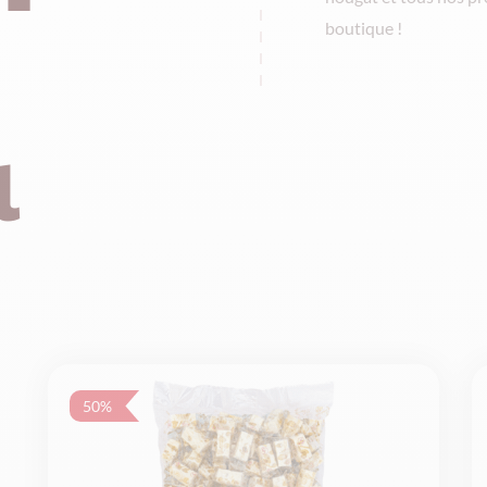
boutique !
l
50%