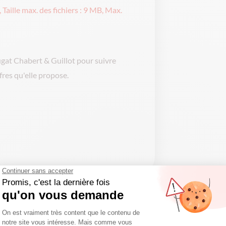
, Taille max. des fichiers : 9 MB, Max.
ugat Chabert & Guillot pour suivre
ffres qu'elle propose.