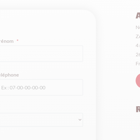
N
Z
rénom
*
4
2
F
éléphone