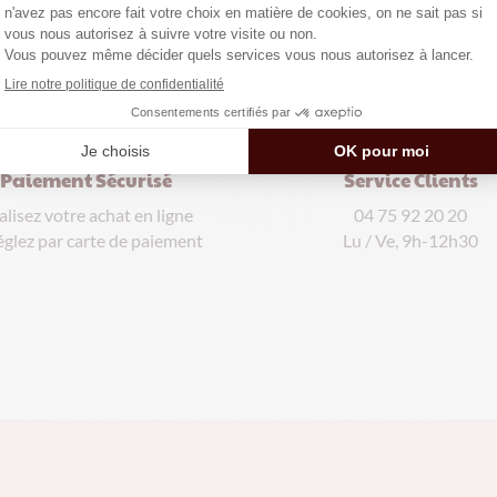
Paiement Sécurisé
Service Clients
alisez votre achat en ligne
04 75 92 20 20
églez par carte de paiement
Lu / Ve, 9h-12h30