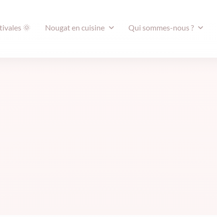
tivales 🌞
Nougat en cuisine
Qui sommes-nous ?