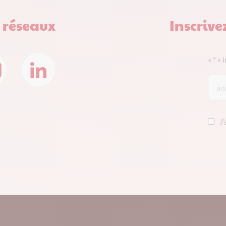
s réseaux
Inscrive
«
*
» 
J