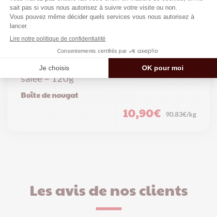
Boite cube de Nougat au caramel beure
salée – 120g
Boîte de nougat
10,90
€
90.83€/kg
Les avis de nos clients