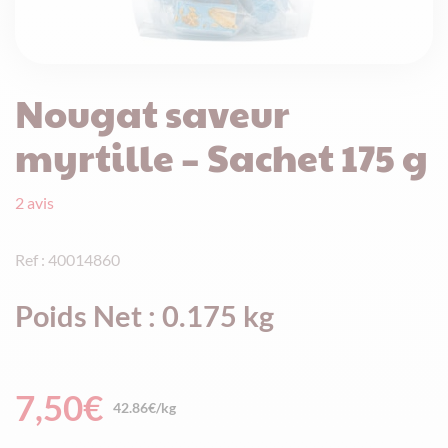
Nougat saveur
myrtille – Sachet 175 g
2
avis
Ref : 40014860
Poids Net : 0.175 kg
7,50
€
42.86€/kg