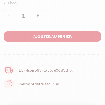
En stock
-
1
+
quantité
de
Nougat
AJOUTER AU PANIER
saveur
myrtille
-
Sachet
175
Livraison offerte
dès 60€ d'achat
g
Paiement
100% sécurisé