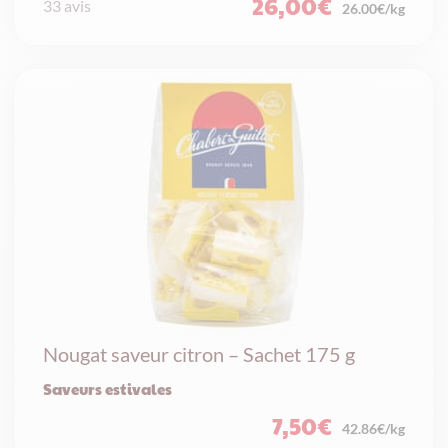
26,00
€
33 avis
26.00€/kg
Nougat saveur citron – Sachet 175 g
Saveurs estivales
7,50
€
42.86€/kg