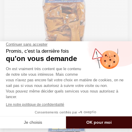
Nougat de Montélimar IGP enrobé
chocolat lait orange – 400g
Sachet de nougat
28,10
€
3 avis
70.25€/kg