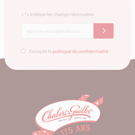
«
*
» indique les champs nécessaires
J’accepte la
politique de confidentialité
.
*