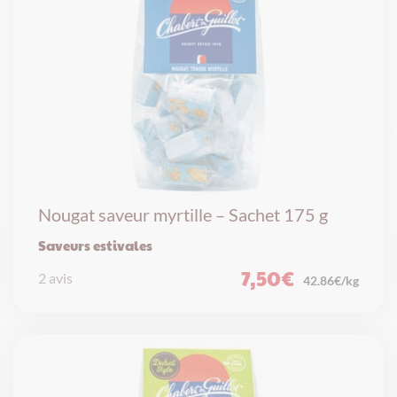
Nougat saveur myrtille – Sachet 175 g
Saveurs estivales
7,50
€
2 avis
42.86€/kg