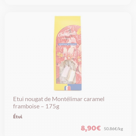
Etui nougat de Montélimar caramel
framboise – 175g
Étui
8,90
€
50.86€/kg