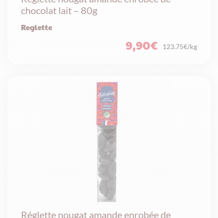
chocolat lait – 80g
Reglette
9,90
€
123.75€/kg
Réglette nougat amande enrobée de