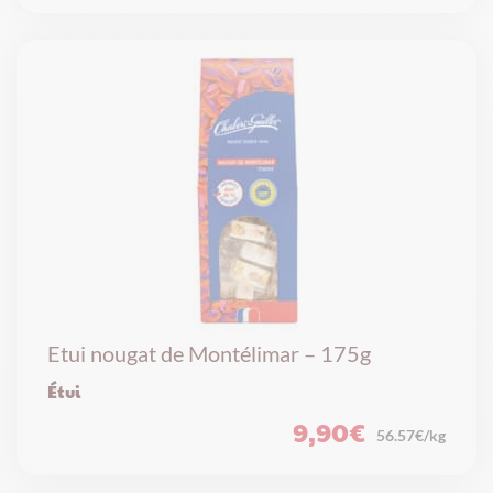
Etui nougat de Montélimar – 175g
Étui
9,90
€
56.57€/kg