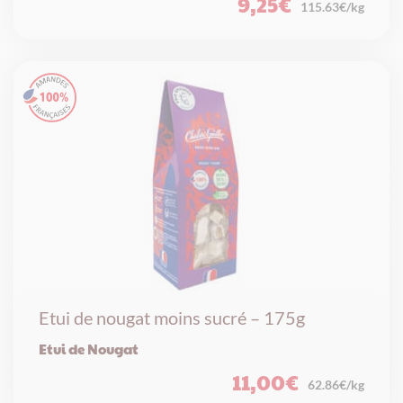
9,25
€
115.63€/kg
Etui de nougat moins sucré – 175g
Etui de Nougat
11,00
€
62.86€/kg