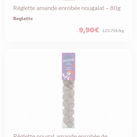
Réglette amande enrobée nougalat – 80g
Reglette
9,90
€
123.75€/kg
Réglette nougat amande enrobée de