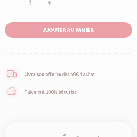
-
1
+
quantité
de
Barquette
AJOUTER AU PANIER
étui
Calissons
-
110g
Livraison offerte
dès 60€ d'achat
Paiement
100% sécurisé