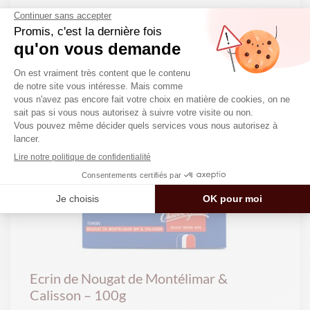
Reglette
9,90
€
123.75€/kg
Ecrin de Nougat de Montélimar &
Calisson – 100g