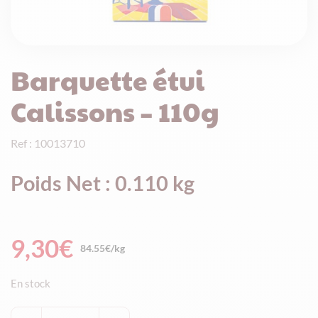
Barquette étui
Calissons – 110g
Ref : 10013710
Poids Net : 0.110 kg
9,30
€
84.55€/kg
En stock