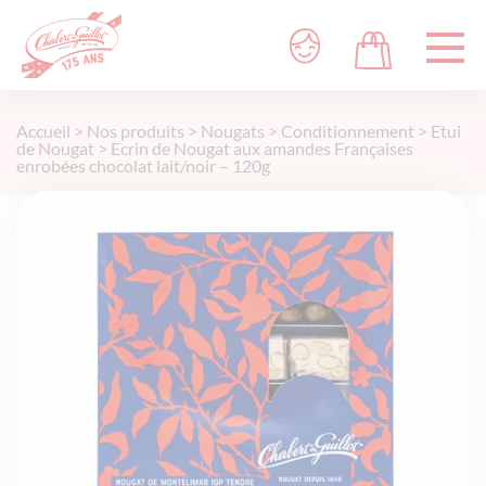
Accueil
>
Nos produits
>
Nougats
>
Conditionnement
>
Etui
de Nougat
>
Ecrin de Nougat aux amandes Françaises
enrobées chocolat lait/noir – 120g