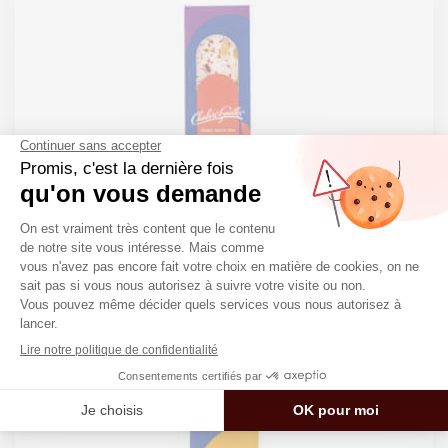
Nougat tendre Fruits rouges – Barre 100g
Nougat en barre
4,50
€
45.00€/kg