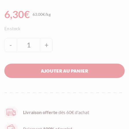
6,30
€
63.00€/kg
En stock
-
1
+
quantité
de
Nougat
AJOUTER AU PANIER
de
Montélimar
IGP
tendre
aux
Livraison offerte
dès 60€ d'achat
amandes
Françaises
Paiement
100% sécurisé