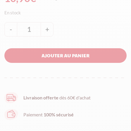
En stock
-
1
+
quantité
de
Boite
AJOUTER AU PANIER
cube
de
Nougat
écorce
d'orange
Livraison offerte
dès 60€ d'achat
et
pistache
Paiement
100% sécurisé
-
120g