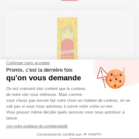
Nougat tendre saveur Pistache – Barre
100g
Nougat en barre
4,15
€
41.50€/kg