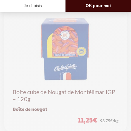
Boite cube de Nougat de Montélimar IGP
– 120g
Boîte de nougat
11,25
€
93.75€/kg