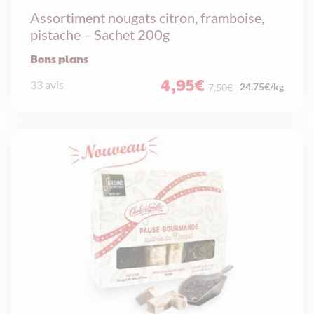
Assortiment nougats citron, framboise,
pistache – Sachet 200g
Bons plans
4,95
€
33 avis
Le
Le
24.75€/kg
7,50
€
prix
prix
initial
actuel
était :
est :
7,50€.
4,95€.