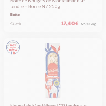
Boîte de Nougats de Montélimar IGP
tendre – Borne N7 250g
Boîte
17,40
€
42 avis
69.60€/kg
Nougat de Montélimar IGP tendre aux