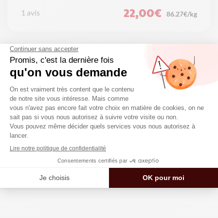
22,00
€
1 avis
86.27€/kg
10
←
1
…
8
9
11
12
13
→