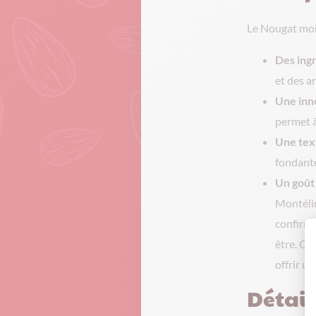
Le Nougat moin
Des ingr
et des a
Une inn
permet à
Une tex
fondante
Un goût
Montélima
confirmen
être. Ce
offrir u
Détail