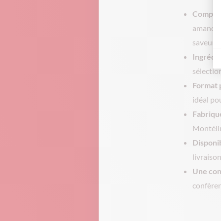
Composi
amandes 
saveurs.
Ingrédi
sélection
Format 
idéal po
Fabriqu
Montélim
Disponi
livraiso
Une con
confèren