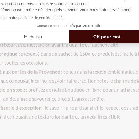
tion
: 150g de nougat tendre, confectionné avec du miel de châtai
torréfiées, des blancs d’œuf et du sirop de glucose, pour une recet
ents soigneusement sélectionnés
: tous les ingrédients sont issus
 rigoureuse, mettant en avant la qualité et l’authenticité.
pratique
: présenté dans un sachet de 150g, ce produit est facile à 
ur toutes les occasions.
é aux portes de la Provence
: conçu dans la région emblématique
ar, ce nougat incarne le savoir-faire traditionnel et le charme de 
ble en stock
: profitez de notre boutique en ligne pour un achat sé
n rapide, afin de savourer ce produit sans attendre.
fiserie d’exception
: le savoir-faire artisanal et le respect des trad
t à ce nougat une texture fondante et un goût irrésistible.