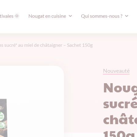
tivales 🌞
Nougat en cuisine
Qui sommes-nous ?
 sucré* au miel de châtaigner – Sachet 150g
Nouveauté
Noug
sucré
chât
150g