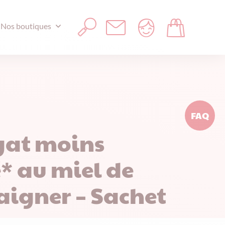
Nos boutiques
FAQ
at moins
* au miel de
aigner – Sachet