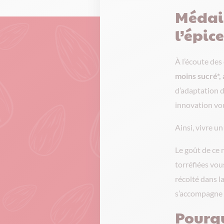
Médail
l’épic
À l’écoute de
moins sucré*, 
d’adaptation d
innovation vou
Ainsi, vivre u
Le goût de ce 
torréfiées vou
récolté dans la
s’accompagne de
Pourqu