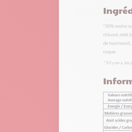
Ingréd
*30% moins su
chicoré, miel 
de tournesol),
coque
* S’il y en a, l
Inform