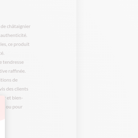
 de châtaignier
 authenticité.
les, ce produit
é.
ne tendresse
ve raffinée.
itions de
vis des clients
sir et bien-
nte ou pour