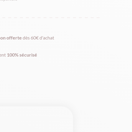
ix
ix
itial
ctuel
son offerte
dès 60€ d'achat
ait :
t :
ent
100% sécurisé
,00€.
,96€.