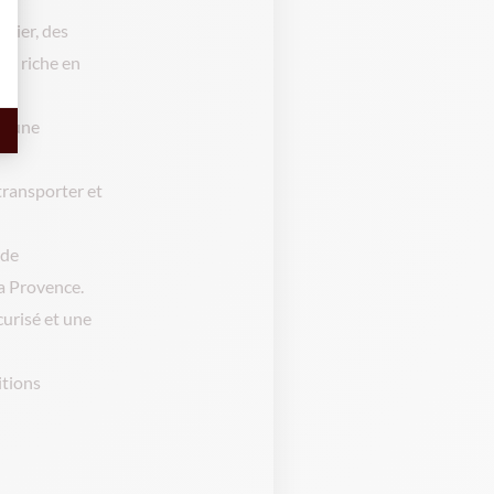
gnier, des
te riche en
 d’une
transporter et
 de
la Provence.
curisé et une
itions