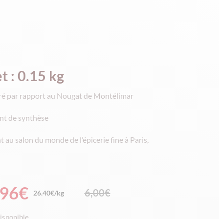
t : 0.15 kg
é par rapport au Nougat de Montélimar
ant de synthèse
t au salon du monde de l’épicerie fine à Paris,
,96
€
6,00
€
26.40€/kg
e
e
isponible