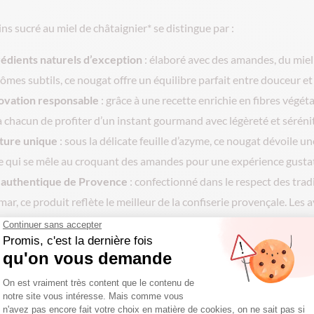
s sucré au miel de châtaignier* se distingue par :
édients naturels d’exception
: élaboré avec des amandes, du miel
rômes subtils, ce nougat offre un équilibre parfait entre douceur et
ovation responsable
: grâce à une recette enrichie en fibres végéta
 chacun de profiter d’un instant gourmand avec légèreté et sérénit
ture unique
: sous la délicate feuille d’azyme, ce nougat dévoile u
 qui se mêle au croquant des amandes pour une expérience gustati
 authentique de Provence
: confectionné dans le respect des trad
r, ce produit reflète le meilleur de la confiserie provençale. Les a
t son succès, louant son équilibre subtil et sa capacité à allier plai
 sachet de 150g est idéal pour accompagner vos moments de déte
n cadeau original et gourmand.
, sélection et achats