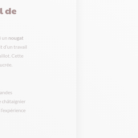
l de
é un
nougat
t d’un travail
llot. Cette
ucrée.
mandes
 châtaignier
 l’expérience