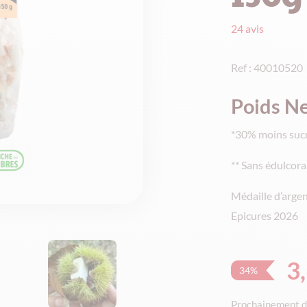
24
avis
Ref : 40010520
Poids Ne
*30% moins sucr
** Sans édulcor
Médaille d’argen
Epicures 2026
3
34%
L
L
Prochainement d