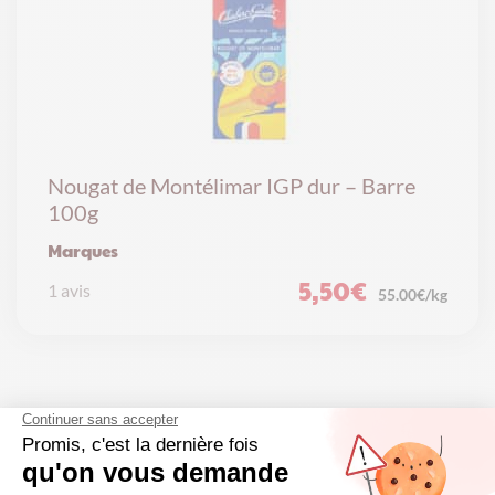
Nougat de Montélimar IGP dur – Barre
100g
Marques
5,50
€
1 avis
55.00€/kg
Vous aimerez peut-être