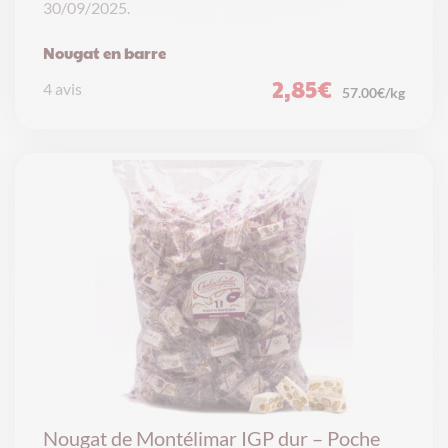
30/09/2025.
Nougat en barre
2,85
€
4 avis
57.00€/kg
Nougat de Montélimar IGP dur – Poche