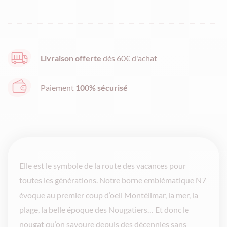
Nougats
de
Montélimar
IGP
Livraison offerte
dès 60€ d'achat
tendre
-
Paiement
100% sécurisé
Borne
N7
250g
Elle est le symbole de la route des vacances pour
toutes les générations. Notre borne emblématique N7
évoque au premier coup d’oeil Montélimar, la mer, la
plage, la belle époque des Nougatiers… Et donc le
nougat qu’on savoure depuis des décennies sans