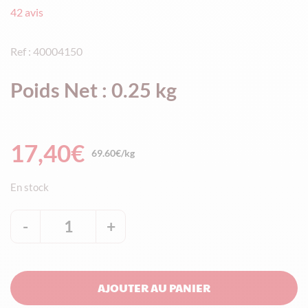
42
avis
Ref : 40004150
Poids Net : 0.25 kg
17,40
€
69.60€/kg
En stock
-
1
+
quantité
de
Boîte
AJOUTER AU PANIER
de