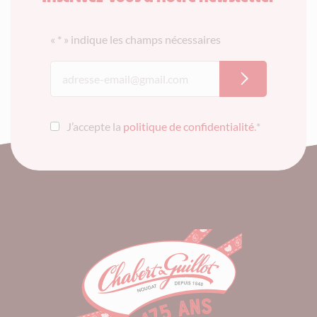
«
*
» indique les champs nécessaires
J’accepte la
politique de confidentialité
.
*