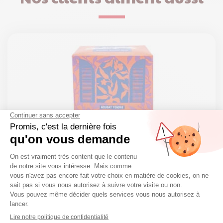
Boite cube de Nougat écorce d’orange et
pistache – 120g
Boîte de nougat
10,90
€