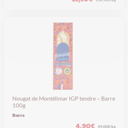
Nougat de Montélimar IGP tendre – Barre
100g
Barre
4,90
€
49.00€/kg