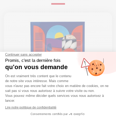
Ecrin de Nougat de Montélimar &
Calisson – 100g
Etui de Nougat
17,30
€
173.00€/kg