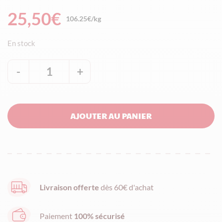
25,50
€
106.25€/kg
En stock
-
1
+
quantité
de
Ecrin
AJOUTER AU PANIER
de
Nougat
blanc
de
Provence
Livraison offerte
dès 60€ d'achat
aux
amandes
Paiement
100% sécurisé
Françaises