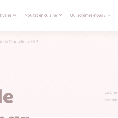
tivales 🌞
Nougat en cuisine
Qui sommes-nous ?
at de Montélimar IGP
e
de
La Crèm
véritab