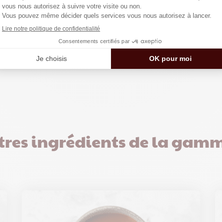
us
t-chabert.com
tres ingrédients de la gam