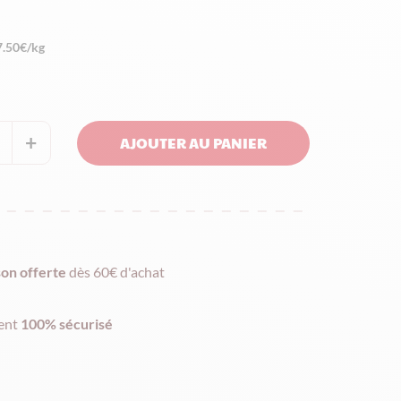
7.50€/kg
+
AJOUTER AU PANIER
quantité
de
Sachet
nougat
tendre
son offerte
dès 60€ d'achat
-
200g
ent
100% sécurisé