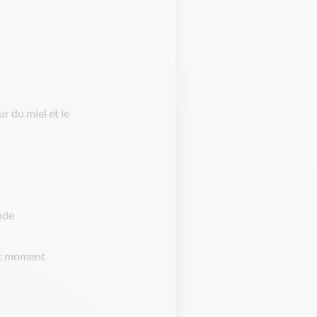
r du miel et le
nde
out moment