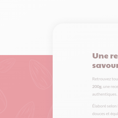
Une re
savou
Retrouvez tou
200g
, une rec
authentiques.
Élaboré selon 
douces et équi