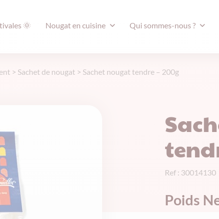
tivales 🌞
Nougat en cuisine
Qui sommes-nous ?
ent
>
Sachet de nougat
>
Sachet nougat tendre – 200g
Sach
tend
Ref : 30014130
Poids Ne