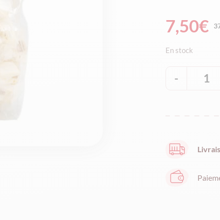
7,50
€
3
En stock
-
1
Livrai
Paiem