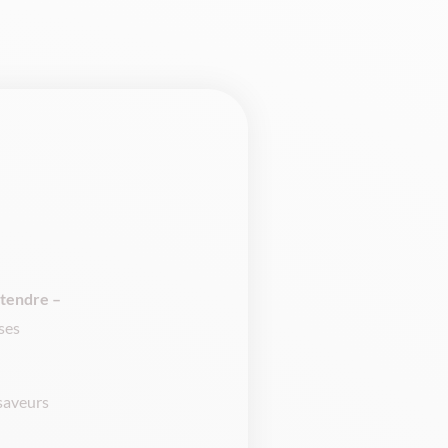
 tendre –
ses
 saveurs