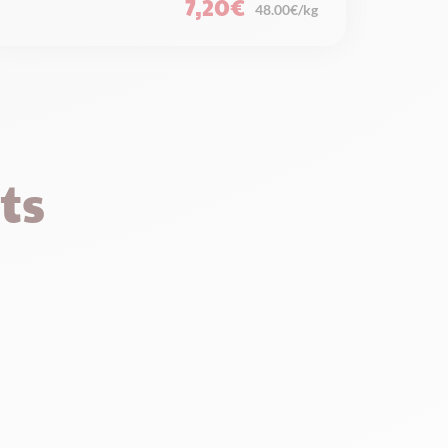
7,20
€
48.00€/kg
ts