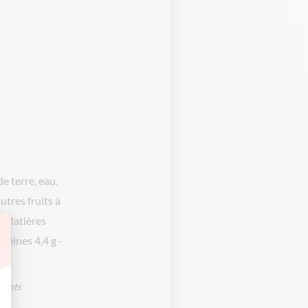
 terre, eau,
utres fruits à
- Matières
otéines 4,4 g -
dients