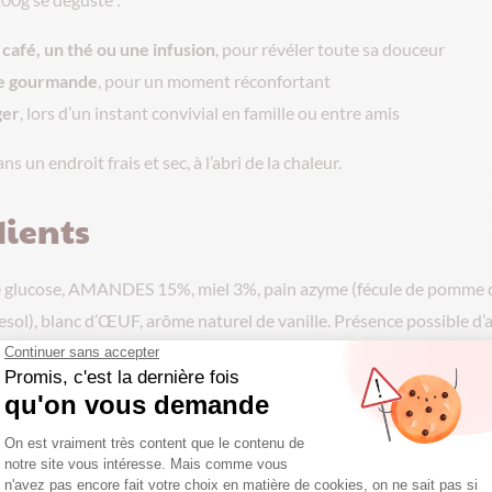
café, un thé ou une infusion
, pour révéler toute sa douceur
e gourmande
, pour un moment réconfortant
ger
, lors d’un instant convivial en famille ou entre amis
s un endroit frais et sec, à l’abri de la chaleur.
ients
de glucose, AMANDES 15%, miel 3%, pain azyme (fécule de pomme de
esol), blanc d’ŒUF, arôme naturel de vanille. Présence possible d’a
 nutritionnelles moyennes pour 100g : Energie: 1735kJ /411 kcal 
ont acides gras saturés 0,7 g - Glucides 79 g - dont sucres 69 g - Pr
es produits allergènes sont indiqués en MAJUSCULES dans la liste des ingré