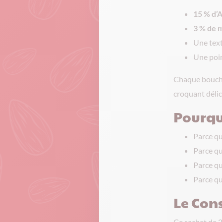
15 % d
3 % de m
Une tex
Une poin
Chaque bouchée
croquant déli
Pourquo
Parce qu
Parce qu
Parce qu
Parce q
Le Cons
Ce sachet de 2