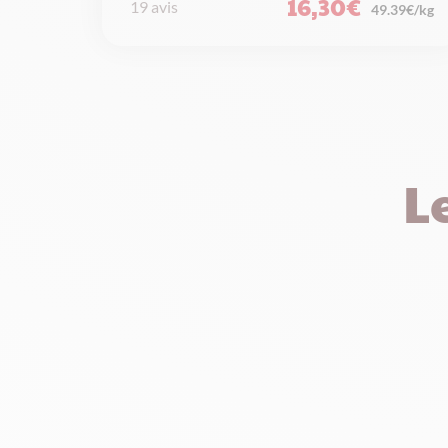
16,30
€
19 avis
49.39€/kg
L