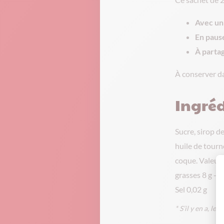
Avec un 
En paus
À parta
À conserver dan
Ingréd
Sucre, sirop 
huile de tourn
coque. Valeurs
grasses 8 g - d
Sel 0,02 g
* S’il y en a, l