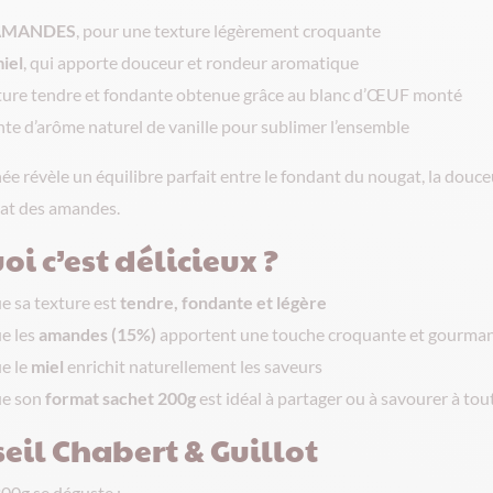
’AMANDES
, pour une texture légèrement croquante
iel
, qui apporte douceur et rondeur aromatique
ture tendre et fondante obtenue grâce au blanc d’ŒUF monté
te d’arôme naturel de vanille pour sublimer l’ensemble
 révèle un équilibre parfait entre le fondant du nougat, la douceu
cat des amandes.
i c’est délicieux ?
e sa texture est
tendre, fondante et légère
e les
amandes (15%)
apportent une touche croquante et gourma
e le
miel
enrichit naturellement les saveurs
ue son
format sachet 200g
est idéal à partager ou à savourer à t
eil Chabert & Guillot
00g se déguste :