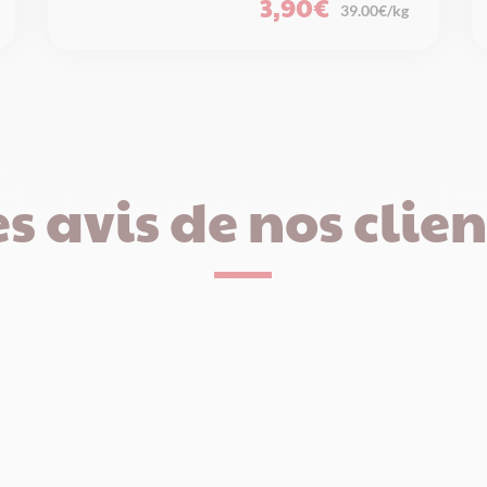
3,90
€
39.00€/kg
es avis de nos clien