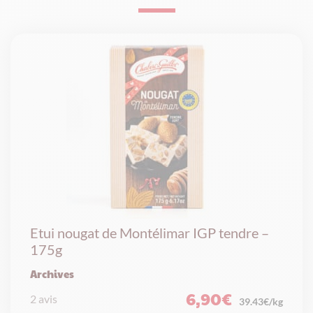
Etui nougat de Montélimar IGP tendre –
175g
Archives
6,90
€
2 avis
39.43€/kg