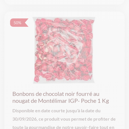
prix
prix
initial
actuel
était :
est :
15,10€.
9,97€.
50%
Bonbons de chocolat noir fourré au
nougat de Montélimar IGP- Poche 1 Kg
Disponible en date courte jusqu'à la date du
30/09/2026, ce produit vous permet de profiter de
toute la gourmandise de notre savoir-faire tout en