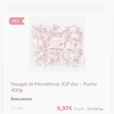
34%
Nougat de Montélimar IGP dur – Poche
400g
Bons plans
9,97
€
75 avis
Le
Le
24.93€/kg
15,10
€