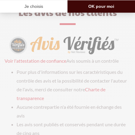
Les avis de nos clients
Voir l'attestation de confiance
Avis soumis à un contrôle
Pour plus d'informations sur les caractéristiques du
contrôle des avis et la possibilité de contacter l'auteur
de l'avis, merci de consulter notre
Charte de
transparence
Aucune contrepartie n'a été fournie en échange des
avis
Les avis sont publiés et conservés pendant une durée
de cinq ans