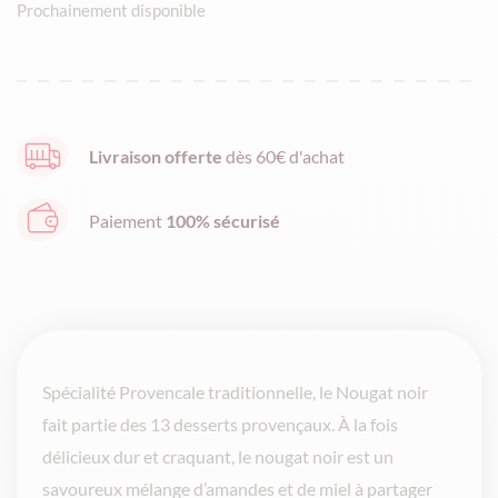
Prochainement disponible
prix
prix
initial
actuel
Livraison offerte
dès 60€ d'achat
était :
est :
Paiement
100% sécurisé
17,90€.
11,81€.
Spécialité Provencale traditionnelle, le Nougat noir
fait partie des 13 desserts provençaux. À la fois
délicieux dur et craquant, le nougat noir est un
savoureux mélange d’amandes et de miel à partager