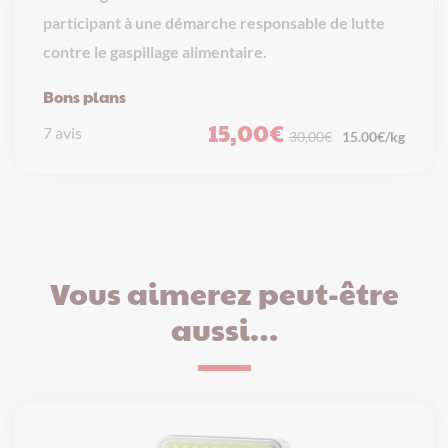
participant à une démarche responsable de lutte
contre le gaspillage alimentaire.
Bons plans
15,00
€
7 avis
Le
Le
15.00€/kg
30,00
€
prix
prix
initial
actuel
était :
est :
30,00€.
15,00€.
Vous aimerez peut-être
aussi…