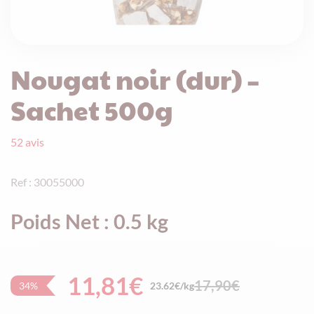
Nougat noir (dur) –
Sachet 500g
52
avis
Ref : 30055000
Poids Net : 0.5 kg
11,81
€
17,90
€
34%
23.62€/kg
Le
Le