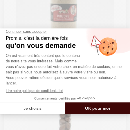
Poudre de Nougat – Pot 220g
10,40
€
8 avis
47.27€/kg