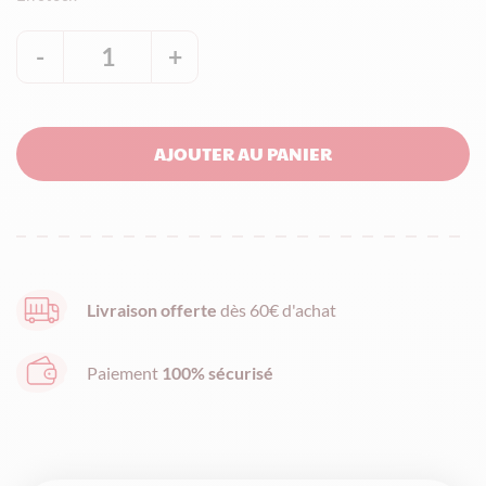
-
1
+
quantité
de
Réglette
AJOUTER AU PANIER
nougat
amande
enrobée
de
chocolat
Livraison offerte
dès 60€ d'achat
noir
-
Paiement
100% sécurisé
80g