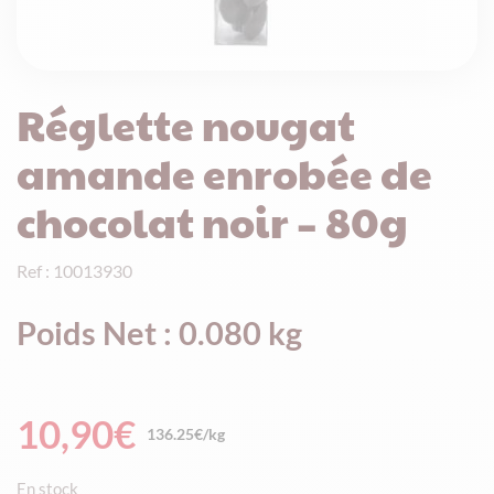
Réglette nougat
amande enrobée de
chocolat noir – 80g
Ref : 10013930
Poids Net : 0.080 kg
10,90
€
136.25€/kg
En stock