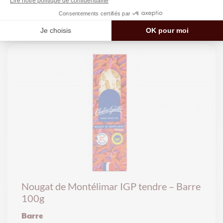
2,85
€
4 avis
57.00€/kg
Nougat de Montélimar IGP tendre – Barre
100g
Barre