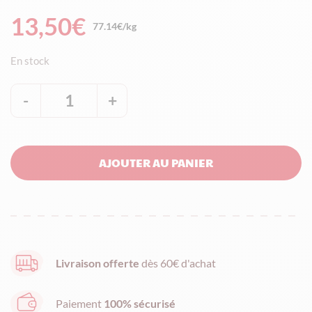
13,50
€
77.14€/kg
En stock
-
1
+
quantité
de
Etui
AJOUTER AU PANIER
de
Nougat
blanc
de
Provence
Livraison offerte
dès 60€ d'achat
aux
amandes
Paiement
100% sécurisé
Françaises