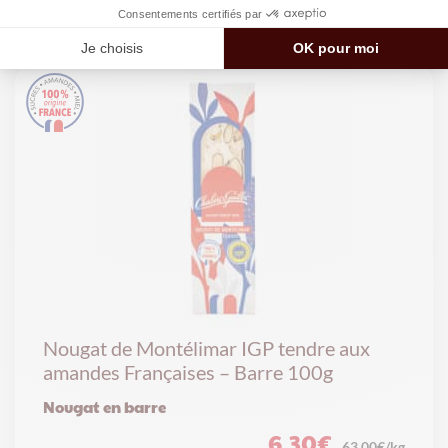
87.08€/kg
Nougat de Montélimar IGP tendre aux
amandes Françaises – Barre 100g
Nougat en barre
6,30
€
63.00€/kg