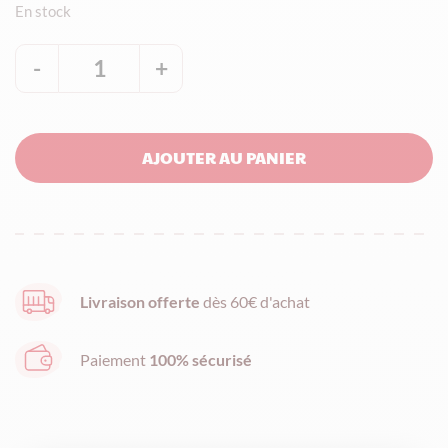
En stock
-
1
+
quantité
de
Nougat
AJOUTER AU PANIER
de
Montélimar
IGP
tendre
-
Livraison offerte
dès 60€ d'achat
Barre
100g
Paiement
100% sécurisé