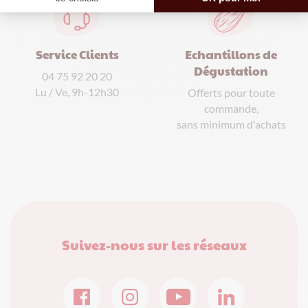
Service Clients
Echantillons de
Dégustation
04 75 92 20 20
Lu / Ve, 9h-12h30
Offerts pour toute
commande,
sans minimum d'achats
Suivez-nous sur les réseaux