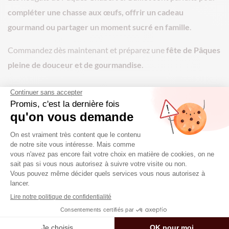
compléter une chasse aux œufs, offrir un cadeau
gourmand ou partager un moment sucré en famille
.
Commandez dès maintenant et préparez une
fête de Pâques
pleine de douceur et de gourmandise
.
Paiement Sécurisé
Livraison Gratuite
Réalisez votre achat en ligne
En France avec DPD, à
et réglez par carte de
partir de 60€ d'achats
paiement