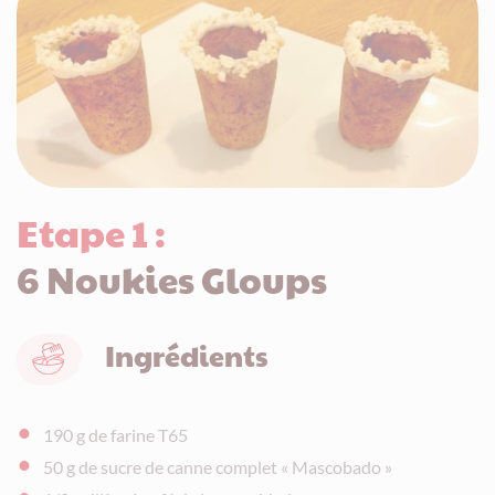
Etape 1 :
6 Noukies Gloups
Ingrédients
190 g de farine T65
50 g de sucre de canne complet « Mascobado »