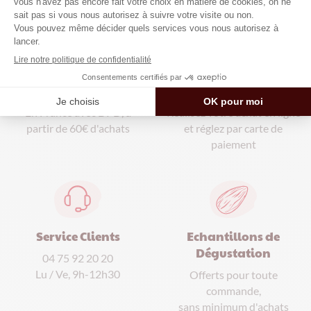
Paiement Sécurisé
Livraison Gratuite
Réalisez votre achat en ligne
En France avec DPD, à
et réglez par carte de
partir de 60€ d'achats
paiement
Service Clients
Echantillons de
Dégustation
04 75 92 20 20
Lu / Ve, 9h-12h30
Offerts pour toute
commande,
sans minimum d'achats