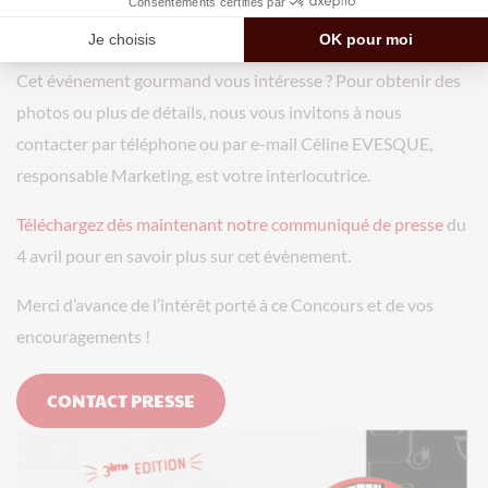
Chers partenaires,
Cet événement gourmand vous intéresse ? Pour obtenir des
photos ou plus de détails, nous vous invitons à nous
contacter par téléphone ou par e-mail Céline EVESQUE,
responsable Marketing, est votre interlocutrice.
Téléchargez dès maintenant notre communiqué de presse
du
4 avril pour en savoir plus sur cet évènement.
Merci d’avance de l’intérêt porté à ce Concours et de vos
encouragements !
CONTACT PRESSE